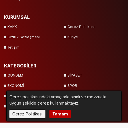
KURUMSAL
KVKK
Çerez Politikası
Gizlilik Sözleşmesi
Künye
İletişim
KATEGORİLER
GÜNDEM
SİYASET
EKONOMİ
SPOR
SAĞLIK
EĞİTİM
Çerez politikasındaki amaçlarla sınırlı ve mevzuata
uygun şekilde çerez kullanmaktayız.
ERZİNCANSPOR
Çerez Politikası
Tamam