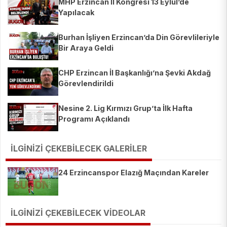
MHP Erzincan İl Kongresi 13 Eylül’de
Yapılacak
Burhan İşliyen Erzincan’da Din Görevlileriyle
Bir Araya Geldi
CHP Erzincan İl Başkanlığı’na Şevki Akdağ
Görevlendirildi
Nesine 2. Lig Kırmızı Grup’ta İlk Hafta
Programı Açıklandı
İLGİNİZİ ÇEKEBİLECEK GALERİLER
24 Erzincanspor Elazığ Maçından Kareler
İLGİNİZİ ÇEKEBİLECEK VİDEOLAR