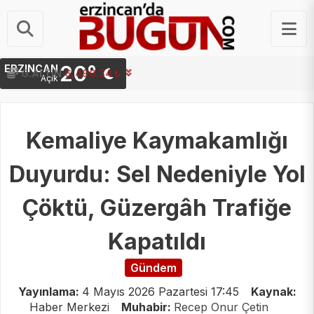
20°
ERZINCAN
G.ALTIN
6,490.34 ₺
Açık
Kemaliye Kaymakamlığı
Duyurdu: Sel Nedeniyle Yol
Çöktü, Güzergâh Trafiğe
Kapatıldı
Gündem
Yayınlama:
4 Mayıs 2026 Pazartesi 17:45
Kaynak:
Haber Merkezi
Muhabir:
Recep Onur Çetin