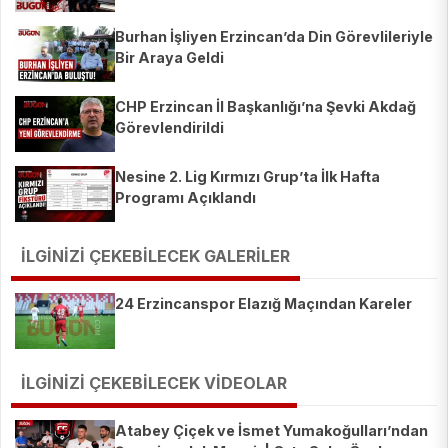
Burhan İşliyen Erzincan’da Din Görevlileriyle
Bir Araya Geldi
CHP Erzincan İl Başkanlığı’na Şevki Akdağ
Görevlendirildi
Nesine 2. Lig Kırmızı Grup’ta İlk Hafta
Programı Açıklandı
İLGİNİZİ ÇEKEBİLECEK GALERİLER
24 Erzincanspor Elazığ Maçından Kareler
İLGİNİZİ ÇEKEBİLECEK VİDEOLAR
Atabey Çiçek ve İsmet Yumakoğulları’ndan