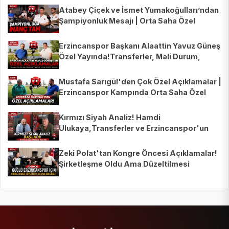
Atabey Çiçek ve İsmet Yumakoğulları’ndan
Şampiyonluk Mesajı | Orta Saha Özel
Erzincanspor Başkanı Alaattin Yavuz Güneş
Özel Yayında!Transferler, Mali Durum,
Fikstür ve AŞ Süreci
Mustafa Sarıgül'den Çok Özel Açıklamalar |
Erzincanspor Kampında Orta Saha Özel
Yayını | Recep Çetin
Kırmızı Siyah Analiz! Hamdi
Ulukaya,Transferler ve Erzincanspor'un
Yeni Sezonu Masaya Yatırıldı
Zeki Polat'tan Kongre Öncesi Açıklamalar!
Şirketleşme Oldu Ama Düzeltilmesi
Gereken Maddeler Var