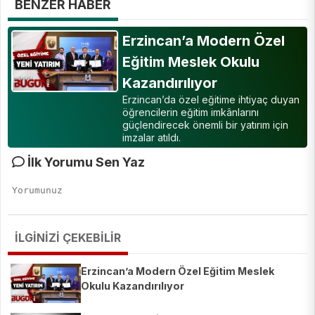
BENZER HABER
Erzincan’a Modern Özel
Eğitim Meslek Okulu
Kazandırılıyor
Erzincan’da özel eğitime ihtiyaç duyan
öğrencilerin eğitim imkânlarını
güçlendirecek önemli bir yatırım için
imzalar atıldı.
İlk Yorumu Sen Yaz
İLGİNİZİ ÇEKEBİLİR
Erzincan’a Modern Özel Eğitim Meslek
Okulu Kazandırılıyor