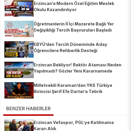
Erzincan’a Modern Özel Eğitim Meslek
Okulu Kazandırılıyor
Öğretmenlerin İl İçi Mazerete Bağlı Yer
Değişikliği Tercih Başvuruları Başladı
EBYÜ’den Tercih Döneminde Aday
Öğrencilere Rehberlik Desteği
Erzincan Bekliyor! Rektör Ataması Neden
Yapılmadı? Gözler Yeni Kararnamede
Milletvekili Karaman’dan YKS Türkiye
Birincisi Şerif Efe Dartar’a Tebrik
BENZER HABERLER
Erzincan Vefaspor, PGL’ye Katılmama
Kararı Aldı