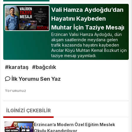
Vali Hamza Aydoğdu’dan
Hayatını Kaybeden
Muhtar İçin Taziye Mesajı
Erzincan Valisi Hamza Aydoğdu, dün
akşam saatlerinde meydana gelen
trafik kazasında hayatını kaybeden
Avcılar Köyü Muhtarı Kemal Bozkurt için
taziye mesajı yayımladı.
#karataş
#bağcılık
İlk Yorumu Sen Yaz
İLGİNİZİ ÇEKEBİLİR
Erzincan’a Modern Özel Eğitim Meslek
Okulu Kazandırılıyor