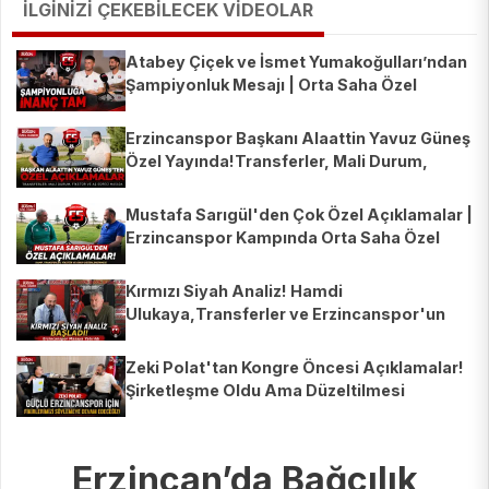
İLGİNİZİ ÇEKEBİLECEK VİDEOLAR
Atabey Çiçek ve İsmet Yumakoğulları’ndan
Şampiyonluk Mesajı | Orta Saha Özel
Erzincanspor Başkanı Alaattin Yavuz Güneş
Özel Yayında!Transferler, Mali Durum,
Fikstür ve AŞ Süreci
Mustafa Sarıgül'den Çok Özel Açıklamalar |
Erzincanspor Kampında Orta Saha Özel
Yayını | Recep Çetin
Kırmızı Siyah Analiz! Hamdi
Ulukaya,Transferler ve Erzincanspor'un
Yeni Sezonu Masaya Yatırıldı
Zeki Polat'tan Kongre Öncesi Açıklamalar!
Şirketleşme Oldu Ama Düzeltilmesi
Gereken Maddeler Var
Erzincan’da Bağcılık