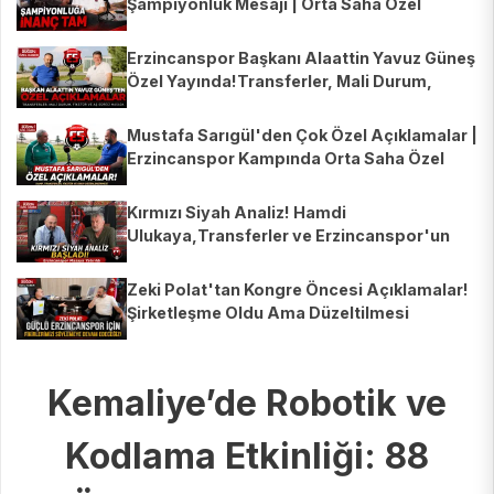
Şampiyonluk Mesajı | Orta Saha Özel
Erzincanspor Başkanı Alaattin Yavuz Güneş
Özel Yayında!Transferler, Mali Durum,
Fikstür ve AŞ Süreci
Mustafa Sarıgül'den Çok Özel Açıklamalar |
Erzincanspor Kampında Orta Saha Özel
Yayını | Recep Çetin
Kırmızı Siyah Analiz! Hamdi
Ulukaya,Transferler ve Erzincanspor'un
Yeni Sezonu Masaya Yatırıldı
Zeki Polat'tan Kongre Öncesi Açıklamalar!
Şirketleşme Oldu Ama Düzeltilmesi
Gereken Maddeler Var
Kemaliye’de Robotik ve
Kodlama Etkinliği: 88