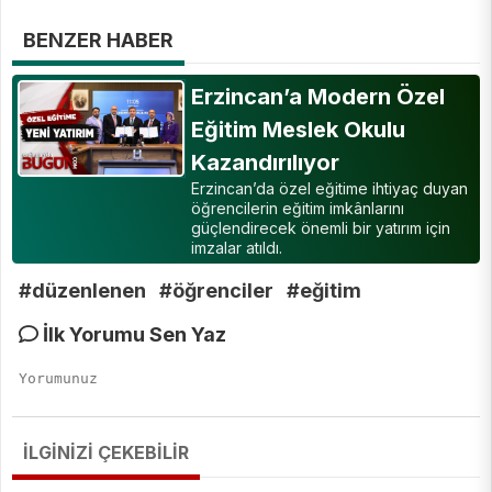
BENZER HABER
Erzincan’a Modern Özel
Eğitim Meslek Okulu
Kazandırılıyor
Erzincan’da özel eğitime ihtiyaç duyan
öğrencilerin eğitim imkânlarını
güçlendirecek önemli bir yatırım için
imzalar atıldı.
#düzenlenen
#öğrenciler
#eğitim
İlk Yorumu Sen Yaz
İLGİNİZİ ÇEKEBİLİR