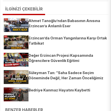
İLGİNİZİ ÇEKEBİLİR
Ahmet Tanoğlu’ndan Babasının Anısına
Erzincan’a Anlamlı Eser
Erzincan’da Orman Yangınlarına Karşı Ortak
Tatbikat
Değer Erzincan Projesi Kapsamında
Öğrencilere Güvenlik Eğitimi
Süleyman Tan: “Saha Sadece Seçim
Döneminde Değil, Her Zaman Önceliğimiz
Olacak”
Bedriye Kanmaz Hayatını Kaybetti
BENZER HABERLER