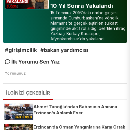
10 Yıl Sonra Yakalandı
15 Temmuz 2016’daki darbe girişimi
sırasında Cumhurbaşkanı’na yönelik
Marmaris’te gerçekleştirilen suikast
girişiminde aktif rol aldığı belirtilen ihraç
Yüzbaşı Burkay Karatepe,
Afyonkarahisar’da yakalandı.
#girişimcilik
#bakan yardımcısı
İlk Yorumu Sen Yaz
İLGİNİZİ ÇEKEBİLİR
Ahmet Tanoğlu’ndan Babasının Anısına
Erzincan’a Anlamlı Eser
Erzincan’da Orman Yangınlarına Karşı Ortak