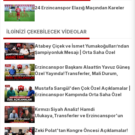
24 Erzincanspor Elazığ Maçından Kareler
İLGİNİZİ ÇEKEBİLECEK VİDEOLAR
Atabey Çiçek ve İsmet Yumakoğulları’ndan
Şampiyonluk Mesajı | Orta Saha Özel
Erzincanspor Başkanı Alaattin Yavuz Güneş
Özel Yayında!Transferler, Mali Durum,
Fikstür ve AŞ Süreci
Mustafa Sarıgül'den Çok Özel Açıklamalar |
Erzincanspor Kampında Orta Saha Özel
Yayını | Recep Çetin
Kırmızı Siyah Analiz! Hamdi
Ulukaya,Transferler ve Erzincanspor'un
Yeni Sezonu Masaya Yatırıldı
Zeki Polat'tan Kongre Öncesi Açıklamalar!