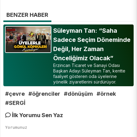
BENZER HABER
Süleyman Tan: “Saha
Sadece Seçim Döneminde
Değil, Her Zaman
Önceliğimiz Olacak”
Erzincan Ticaret ve Sanayi Odası
Başkan Adayı Süleyman Tan, kentte
faaliyet gösteren oda üyelerine
yönelik ziyaretlerini sürdürüyor.
#çevre
#öğrenciler
#dönüşüm
#örnek
#SERGİ
İlk Yorumu Sen Yaz