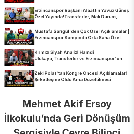
Erzincanspor Başkanı Alaattin Yavuz Güneş
Özel Yayında!Transferler, Mali Durum,
Fikstür ve AŞ Süreci
Mustafa Sarıgül'den Çok Özel Açıklamalar |
Erzincanspor Kampında Orta Saha Özel
Yayını | Recep Çetin
Kırmızı Siyah Analiz! Hamdi
Ulukaya,Transferler ve Erzincanspor'un
Yeni Sezonu Masaya Yatırıldı
Zeki Polat'tan Kongre Öncesi Açıklamalar!
Şirketleşme Oldu Ama Düzeltilmesi
Gereken Maddeler Var
Mehmet Akif Ersoy
İlkokulu’nda Geri Dönüşüm
Sergisiyle Çevre Bilinci