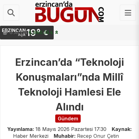
19°
ERZINCAN
G.ALTIN
6,660.55 ₺
Açık
Erzincan’da “Teknoloji
Konuşmaları”nda Millî
Teknoloji Hamlesi Ele
Alındı
Gündem
Yayınlama:
18 Mayıs 2026 Pazartesi 17:30
Kaynak:
Haber Merkezi
Muhabir:
Recep Onur Çetin