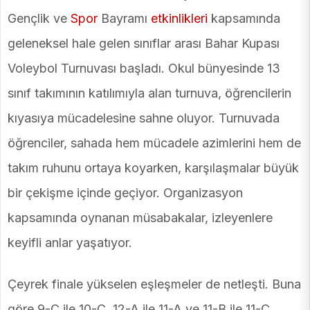
Gençlik ve
Spor
Bayramı
etkinlikleri
kapsamında
geleneksel hale gelen sınıflar arası Bahar Kupası
Voleybol Turnuvası başladı. Okul bünyesinde 13
sınıf takımının katılımıyla alan turnuva, öğrencilerin
kıyasıya mücadelesine sahne oluyor. Turnuvada
öğrenciler, sahada hem mücadele azimlerini hem de
takım ruhunu ortaya koyarken, karşılaşmalar büyük
bir çekişme içinde geçiyor. Organizasyon
kapsamında oynanan müsabakalar, izleyenlere
keyifli anlar yaşatıyor.
Çeyrek finale yükselen eşleşmeler de netleşti. Buna
göre 9-C ile 10-C, 12-A ile 11-A ve 11-B ile 11-C