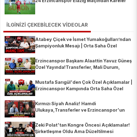
24 Erzincanspor Elazığ Maçından Kareler
İLGİNİZİ ÇEKEBİLECEK VİDEOLAR
Atabey Çiçek ve İsmet Yumakoğulları’ndan
Şampiyonluk Mesajı | Orta Saha Özel
Erzincanspor Başkanı Alaattin Yavuz Güneş
Özel Yayında!Transferler, Mali Durum,
Fikstür ve AŞ Süreci
Mustafa Sarıgül'den Çok Özel Açıklamalar |
Erzincanspor Kampında Orta Saha Özel
Yayını | Recep Çetin
Kırmızı Siyah Analiz! Hamdi
Ulukaya,Transferler ve Erzincanspor'un
Yeni Sezonu Masaya Yatırıldı
Zeki Polat'tan Kongre Öncesi Açıklamalar!
Şirketleşme Oldu Ama Düzeltilmesi