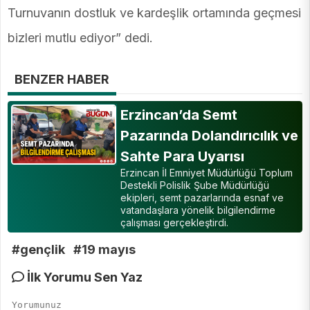
Turnuvanın dostluk ve kardeşlik ortamında geçmesi
bizleri mutlu ediyor” dedi.
BENZER HABER
Erzincan’da Semt
Pazarında Dolandırıcılık ve
Sahte Para Uyarısı
Erzincan İl Emniyet Müdürlüğü Toplum
Destekli Polislik Şube Müdürlüğü
ekipleri, semt pazarlarında esnaf ve
vatandaşlara yönelik bilgilendirme
çalışması gerçekleştirdi.
#gençlik
#19 mayıs
İlk Yorumu Sen Yaz