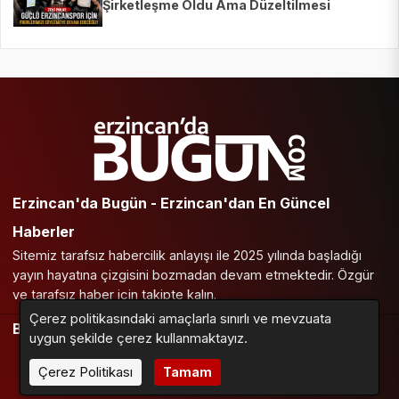
Şirketleşme Oldu Ama Düzeltilmesi
Gereken Maddeler Var
Erzincan'da Bugün - Erzincan'dan En Güncel
Haberler
Sitemiz tarafsız habercilik anlayışı ile 2025 yılında başladığı
yayın hayatına çizgisini bozmadan devam etmektedir. Özgür
ve tarafsız haber için takipte kalın.
Çerez politikasındaki amaçlarla sınırlı ve mevzuata
BİZİ TAKİP EDİN
uygun şekilde çerez kullanmaktayız.
Çerez Politikası
Tamam