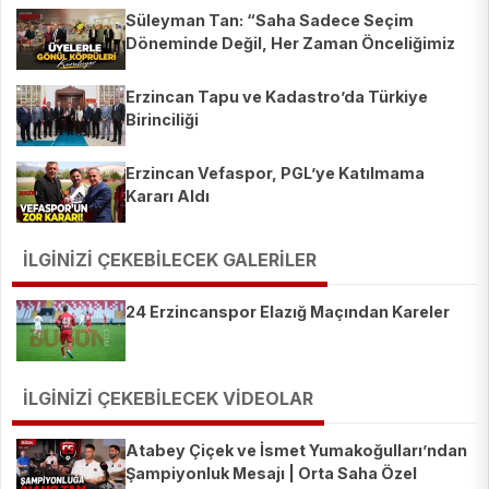
Süleyman Tan: “Saha Sadece Seçim
Döneminde Değil, Her Zaman Önceliğimiz
Olacak”
Erzincan Tapu ve Kadastro’da Türkiye
Birinciliği
Erzincan Vefaspor, PGL’ye Katılmama
Kararı Aldı
İLGİNİZİ ÇEKEBİLECEK GALERİLER
24 Erzincanspor Elazığ Maçından Kareler
İLGİNİZİ ÇEKEBİLECEK VİDEOLAR
Atabey Çiçek ve İsmet Yumakoğulları’ndan
Şampiyonluk Mesajı | Orta Saha Özel