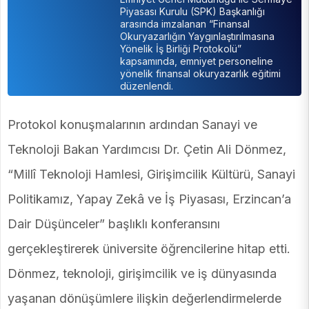
Piyasası Kurulu (SPK) Başkanlığı
arasında imzalanan “Finansal
Okuryazarlığın Yaygınlaştırılmasına
Yönelik İş Birliği Protokolü”
kapsamında, emniyet personeline
yönelik finansal okuryazarlık eğitimi
düzenlendi.
Protokol konuşmalarının ardından Sanayi ve
Teknoloji Bakan Yardımcısı Dr. Çetin Ali Dönmez,
“Millî Teknoloji Hamlesi, Girişimcilik Kültürü, Sanayi
Politikamız, Yapay Zekâ ve İş Piyasası, Erzincan’a
Dair Düşünceler” başlıklı konferansını
gerçekleştirerek üniversite öğrencilerine hitap etti.
Dönmez, teknoloji, girişimcilik ve iş dünyasında
yaşanan dönüşümlere ilişkin değerlendirmelerde